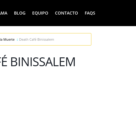
AMA
BLOG
EQUIPO
CONTACTO
FAQS
la Muerte
Death Café Binissalem
É BINISSALEM