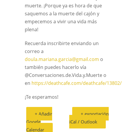
muerte. ¡Porque ya es hora de que
saquemos a la muerte del cajón y
empecemos a vivir una vida más
plena!
Recuerda inscribirte enviando un
correo a
doula.mariana.garcia@gmail.com
o
también puedes hacerlo vía
@Conversaciones.de.Vida.y.Muerte o
en
https://deathcafe.com/deathcafe/13802/
¡Te esperamos!
+ Añadir
+ exportación
Google
iCal / Outlook
Calendar