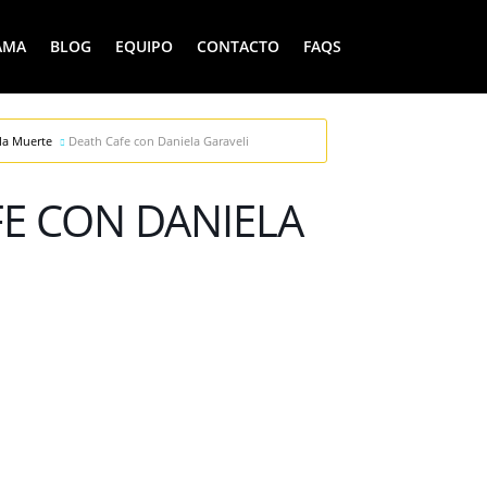
AMA
BLOG
EQUIPO
CONTACTO
FAQS
la Muerte
Death Cafe con Daniela Garaveli
E CON DANIELA