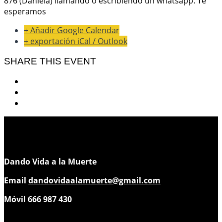
876 (Daniela) llamando o escribiendo un whatsapp. Te
esperamos
+ Añadir Google Calendar
+ exportación iCal / Outlook
SHARE THIS EVENT
Dando Vida a la Muerte
Email
dandovidaalamuerte@gmail.com
Móvil 666 987 430