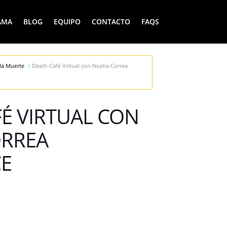
AMA
BLOG
EQUIPO
CONTACTO
FAQS
la Muerte
Death Café Virtual con Noelia Correa
É VIRTUAL CON
ORREA
E