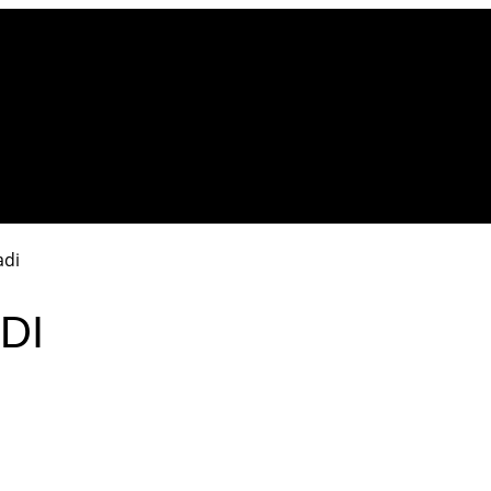
adi
DI