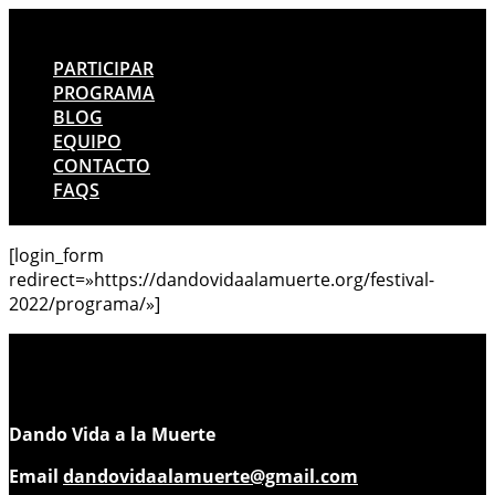
PARTICIPAR
PROGRAMA
BLOG
EQUIPO
CONTACTO
FAQS
[login_form
redirect=»https://dandovidaalamuerte.org/festival-
2022/programa/»]
Dando Vida a la Muerte
Email
dandovidaalamuerte@gmail.com