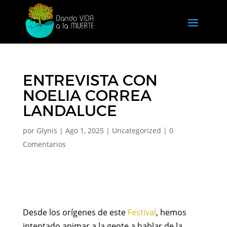
ENTREVISTA CON
NOELIA CORREA
LANDALUCE
por
Glynis
|
Ago 1, 2025
|
Uncategorized
|
0
Comentarios
Desde los orígenes de este
Festival
, hemos
intentado animar a la gente a hablar de la