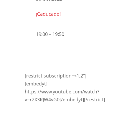
¡Caducado!
19:00 – 19:50
[restrict subscription=»1,2″]
[embedyt]
https://www.youtube.com/watch?
v=r2X3RJW4vG0[/embedyt][/restrict]