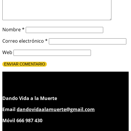
Nombre
*
Correo electrónico
*
Web
Dando Vida a la Muerte
Email
dandovidaalamuerte@gmail.com
Móvil 666 987 430