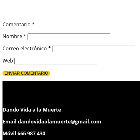
Comentario
*
Nombre
*
Correo electrónico
*
Web
Dando Vida a la Muerte
Email
dandovidaalamuerte@gmail.com
Móvil 666 987 430