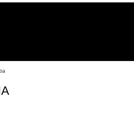
tia
IA