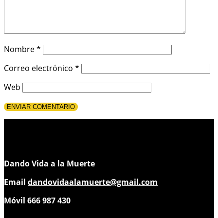
Nombre
*
Correo electrónico
*
Web
Dando Vida a la Muerte
Email
dandovidaalamuerte@gmail.com
Móvil 666 987 430