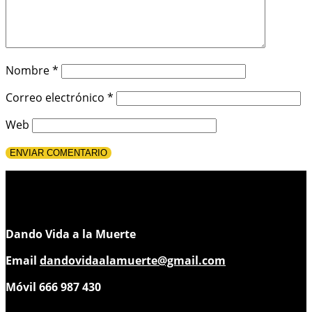
Nombre
*
Correo electrónico
*
Web
Dando Vida a la Muerte
Email
dandovidaalamuerte@gmail.com
Móvil 666 987 430