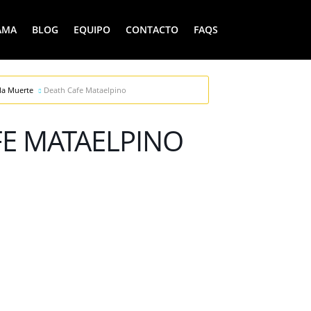
AMA
BLOG
EQUIPO
CONTACTO
FAQS
la Muerte
Death Cafe Mataelpino
FE MATAELPINO