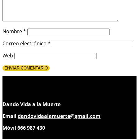
Nombre
*
Correo electrónico
*
Web
Dando Vida a la Muerte
Email
dandovidaalamuerte@gmail.com
Móvil 666 987 430