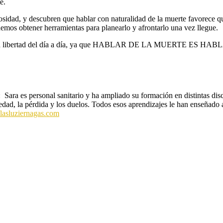
e.
riosidad, y descubren que hablar con naturalidad de la muerte favorec
demos obtener herramientas para planearlo y afrontarlo una vez llegue.
uerta a la libertad del día a día, ya que HABLAR DE LA MUERTE ES 
 Sara es personal sanitario y ha ampliado su formación en distintas disc
ad, la pérdida y los duelos. Todos esos aprendizajes le han enseñado a
//lasluziernagas.com