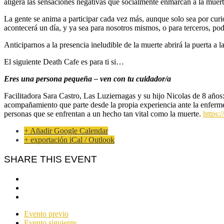
aligera las sensaciones negativas que socialmente enmarcan a la muert
La gente se anima a participar cada vez más, aunque solo sea por cu
acontecerá un día, y ya sea para nosotros mismos, o para terceros, po
Anticiparnos a la presencia ineludible de la muerte abrirá la p
El siguiente Death Cafe es para ti si…
Eres una persona pequeña – ven con tu cuidador/a
Facilitadora Sara Castro, Las Luziernagas y su hijo Nicolas de 8 años:
acompañamiento que parte desde la propia experiencia ante la enfermed
personas que se enfrentan a un hecho tan vital como la muerte.
https:
+ Añadir Google Calendar
+ exportación iCal / Outlook
SHARE THIS EVENT
Evento previo
Evento siguiente