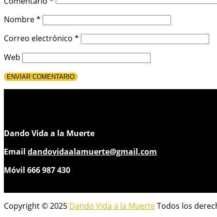
Comentario
*
Nombre
*
Correo electrónico
*
Web
Dando Vida a la Muerte
Email
dandovidaalamuerte@gmail.com
Móvil 666 987 430
Copyright © 2025
Dando Vida a la Muerte
Todos los derec