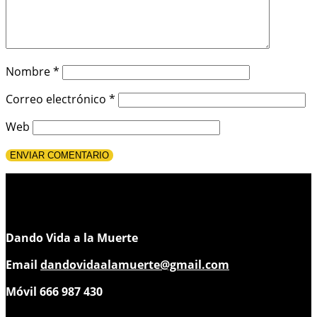
Nombre
*
Correo electrónico
*
Web
Dando Vida a la Muerte
Email
dandovidaalamuerte@gmail.com
Móvil 666 987 430