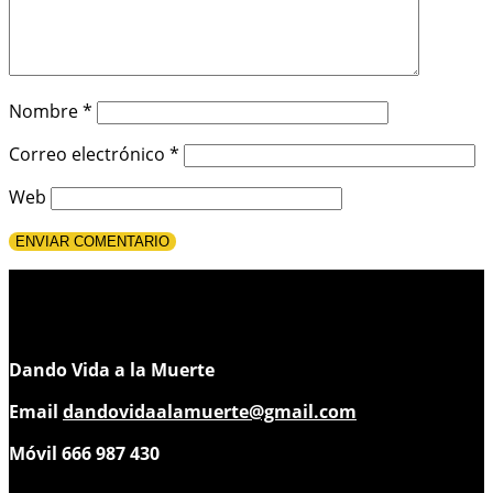
Nombre
*
Correo electrónico
*
Web
Dando Vida a la Muerte
Email
dandovidaalamuerte@gmail.com
Móvil 666 987 430