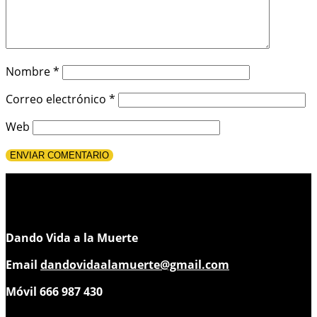
Nombre
*
Correo electrónico
*
Web
Dando Vida a la Muerte
Email
dandovidaalamuerte@gmail.com
Móvil 666 987 430