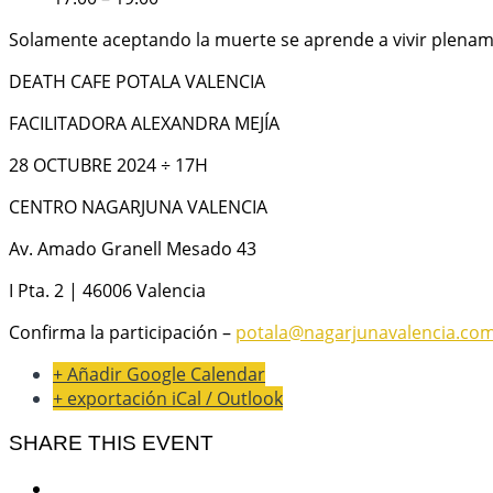
Solamente aceptando la muerte se aprende a vivir plena
DEATH CAFE POTALA VALENCIA
FACILITADORA ALEXANDRA MEJÍA
28 OCTUBRE 2024 ÷ 17H
CENTRO NAGARJUNA VALENCIA
Av. Amado Granell Mesado 43
I Pta. 2 | 46006 Valencia
Confirma la participación –
potala@nagarjunavalencia.co
+ Añadir Google Calendar
+ exportación iCal / Outlook
SHARE THIS EVENT