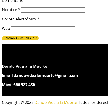
Comentario
*
Nombre
*
Correo electrónico
*
Web
Dando Vida a la Muerte
Email
dandovidaalamuerte@gmail.com
Móvil 666 987 430
Copyright © 2025
Dando Vida a la Muerte
Todos los derec