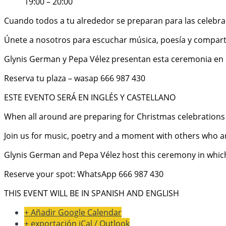
19:00 – 20:00
Cuando todos a tu alrededor se preparan para las celebrac
Únete a nosotros para escuchar música, poesía y compa
Glynis German y Pepa Vélez presentan esta ceremonia en l
Reserva tu plaza – wasap 666 987 430
ESTE EVENTO SERÁ EN INGLÉS Y CASTELLANO
When all around are preparing for Christmas celebrations 
Join us for music, poetry and a moment with others who a
Glynis German and Pepa Vélez host this ceremony in whi
Reserve your spot: WhatsApp 666 987 430
THIS EVENT WILL BE IN SPANISH AND ENGLISH
+ Añadir Google Calendar
+ exportación iCal / Outlook