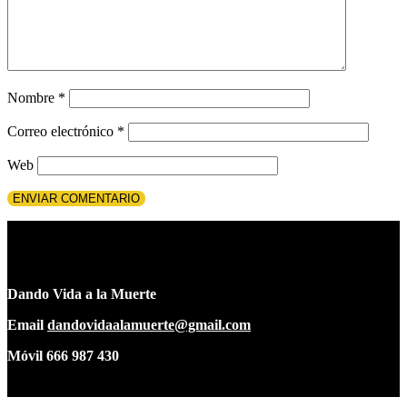
Nombre
*
Correo electrónico
*
Web
Dando Vida a la Muerte
Email
dandovidaalamuerte@gmail.com
Móvil 666 987 430