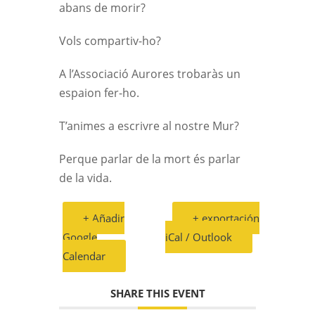
abans de morir?
Vols compartiv-ho?
A l’Associació Aurores trobaràs un
espaion fer-ho.
T’animes a escrivre al nostre Mur?
Perque parlar de la mort és parlar
de la vida.
+ Añadir
+ exportación
Google
iCal / Outlook
Calendar
SHARE THIS EVENT