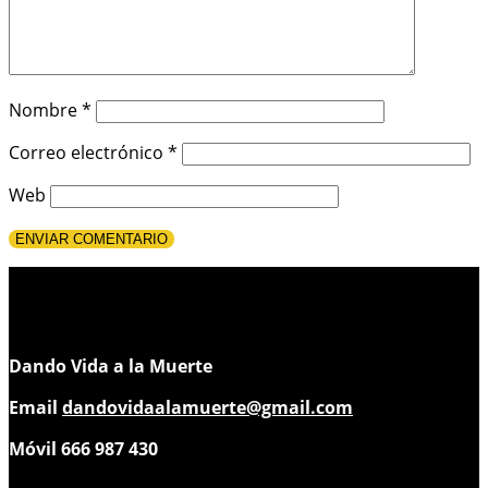
Nombre
*
Correo electrónico
*
Web
Dando Vida a la Muerte
Email
dandovidaalamuerte@gmail.com
Móvil 666 987 430