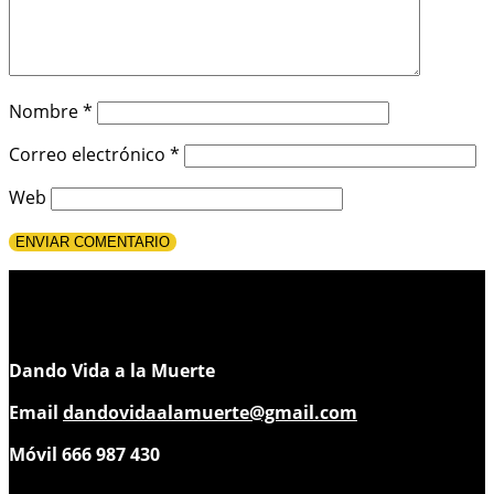
Nombre
*
Correo electrónico
*
Web
Dando Vida a la Muerte
Email
dandovidaalamuerte@gmail.com
Móvil 666 987 430