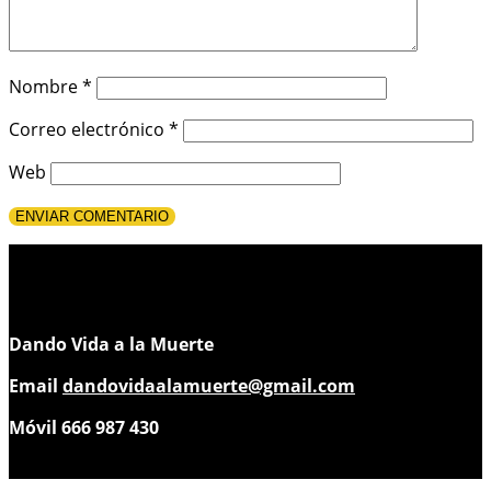
Nombre
*
Correo electrónico
*
Web
Dando Vida a la Muerte
Email
dandovidaalamuerte@gmail.com
Móvil 666 987 430