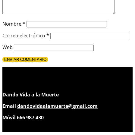
Nombre
*
Correo electrónico
*
Web
Dando Vida a la Muerte
Email
dandovidaalamuerte@gmail.com
Móvil 666 987 430