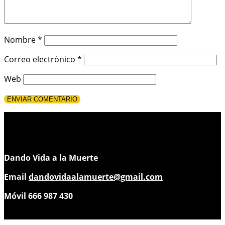
Nombre
*
Correo electrónico
*
Web
Dando Vida a la Muerte
Email
dandovidaalamuerte@gmail.com
Móvil 666 987 430