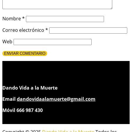
Nombre
*
Correo electrónico
*
Web
Dando Vida a la Muerte
Email
dandovidaalamuerte@gmail.com
Móvil 666 987 430
Copyright © 2025
Dando Vida a la Muerte
Todos los