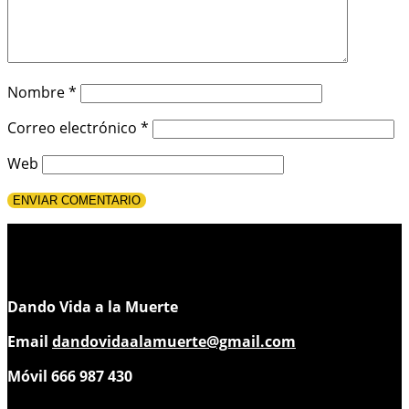
Nombre
*
Correo electrónico
*
Web
Dando Vida a la Muerte
Email
dandovidaalamuerte@gmail.com
Móvil 666 987 430