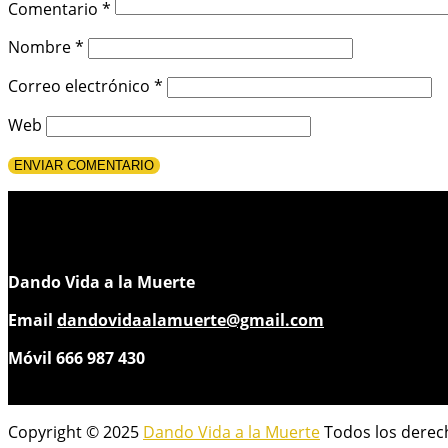
Comentario
*
Nombre
*
Correo electrónico
*
Web
Dando Vida a la Muerte
Email
dandovidaalamuerte@gmail.com
Móvil 666 987 430
Copyright © 2025
Dando Vida a la Muerte
Todos los derec