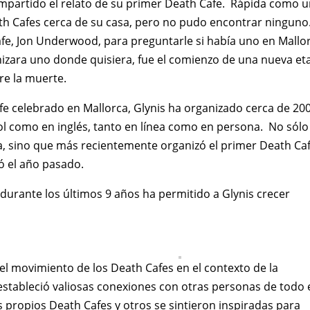
mpartido el relato de su primer Death Cafe. Rápida como 
ath Cafes cerca de su casa, pero no pudo encontrar ningun
afe, Jon Underwood, para preguntarle si había uno en Mallo
ganizara uno donde quisiera, fue el comienzo de una nueva et
re la muerte.
e celebrado en Mallorca, Glynis ha organizado cerca de 20
l como en inglés, tanto en línea como en persona. No sólo
a, sino que más recientemente organizó el primer Death Ca
tó el año pasado.
durante los últimos 9 años ha permitido a Glynis crecer
del movimiento de los Death Cafes en el contexto de la
stableció valiosas conexiones con otras personas de todo 
 propios Death Cafes y otros se sintieron inspiradas para