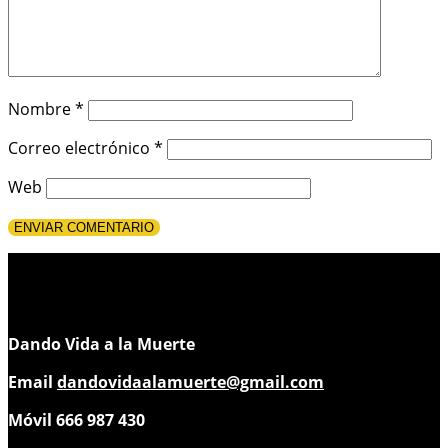
Nombre
*
Correo electrónico
*
Web
Dando Vida a la Muerte
Email
dandovidaalamuerte@gmail.com
Móvil 666 987 430